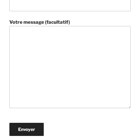
Votre message (facultatif)
V
e
u