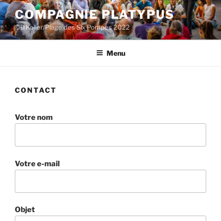
Aller
COMPAGNIE PLATYPUS
au
©D.Koller/Plage des Six Pompes 2022
contenu
principal
Menu
CONTACT
Votre nom
Votre e-mail
Objet