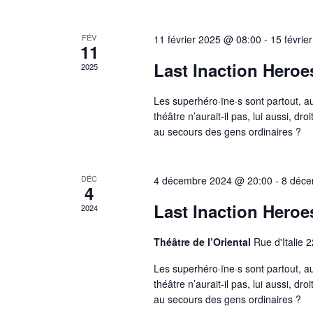
v
r
e
c
d
i
h
FÉV
a
11 février 2025 @ 08:00
-
15 févrie
11
g
e
t
Last Inaction Heroe
2025
r
e
a
É
.
Les superhéro·ïne·s sont partout, au 
t
v
théâtre n’aurait-il pas, lui aussi, d
è
i
au secours des gens ordinaires ?
n
o
e
m
n
DÉC
4 décembre 2024 @ 20:00
-
8 déce
e
4
d
n
Last Inaction Heroe
2024
t
e
s
Théâtre de l’Oriental
Rue d'Italie 
v
p
Les superhéro·ïne·s sont partout, au 
a
u
théâtre n’aurait-il pas, lui aussi, d
r
au secours des gens ordinaires ?
e
m