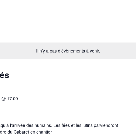
Il n’y a pas d’évènements à venir.
sés
5 @ 17:00
usqu'à l'arrivée des humains. Les fées et les lutins parviendront-
adre du Cabaret en chantier