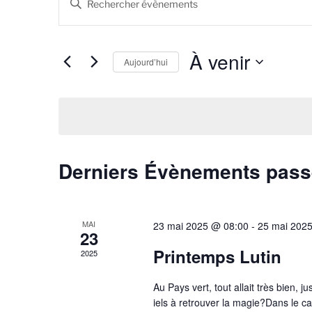
e
a
i
c
s
À venir
Aujourd’hui
h
i
r
S
e
m
é
r
o
l
t
e
c
-
c
Derniers Évènements pas
h
c
t
l
i
e
é
o
e
.
n
MAI
23 mai 2025 @ 08:00
-
25 mai 202
R
23
n
t
e
e
Printemps Lutin
2025
n
c
z
h
u
Au Pays vert, tout allait très bien, j
a
e
n
iels à retrouver la magie?Dans le c